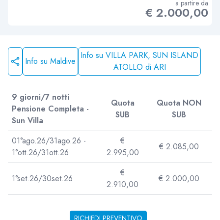
a partire da
€ 2.000,00
Info su VILLA PARK, SUN ISLAND
Info su Maldive
ATOLLO di ARI
9 giorni/7 notti
Quota
Quota NON
Pensione Completa -
SUB
SUB
Sun Villa
01°ago.26/31ago.26 -
€
€ 2.085,00
1°ott.26/31ott.26
2.995,00
€
1°set.26/30set.26
€ 2.000,00
2.910,00
RICHIEDI PREVENTIVO