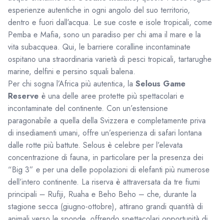
esperienze autentiche in ogni angolo del suo territorio,
dentro e fuori dall’acqua. Le sue coste e isole tropicali, come
Pemba e Mafia, sono un paradiso per chi ama il mare e la
vita subacquea. Qui, le barriere coralline incontaminate
ospitano una straordinaria varietà di pesci tropicali, tartarughe
marine, delfini e persino squali balena.
Per chi sogna l’Africa più autentica, la
Selous Game
Reserve
è una delle aree protette più spettacolari e
incontaminate del continente. Con un’estensione
paragonabile a quella della Svizzera e completamente priva
di insediamenti umani, offre un’esperienza di safari lontana
dalle rotte più battute. Selous è celebre per l’elevata
concentrazione di fauna, in particolare per la presenza dei
“Big 3” e per una delle popolazioni di elefanti più numerose
dell’intero continente. La riserva è attraversata da tre fiumi
principali – Rufiji, Ruaha e Beho Beho – che, durante la
stagione secca (giugno-ottobre), attirano grandi quantità di
animali verso le sponde, offrendo spettacolari opportunità di