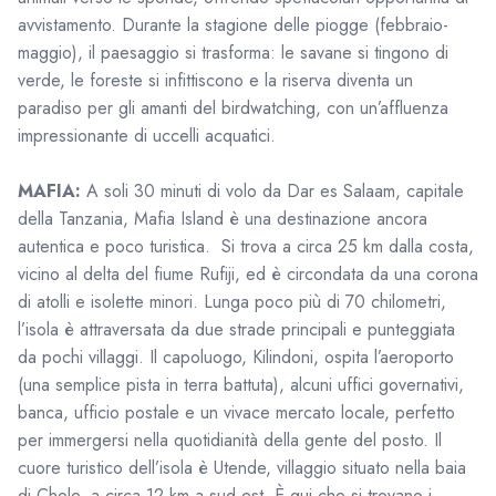
avvistamento. Durante la stagione delle piogge (febbraio-
maggio), il paesaggio si trasforma: le savane si tingono di
verde, le foreste si infittiscono e la riserva diventa un
paradiso per gli amanti del birdwatching, con un’affluenza
impressionante di uccelli acquatici.
MAFIA:
A soli 30 minuti di volo da Dar es Salaam, capitale
della Tanzania, Mafia Island è una destinazione ancora
autentica e poco turistica. Si trova a circa 25 km dalla costa,
vicino al delta del fiume Rufiji, ed è circondata da una corona
di atolli e isolette minori. Lunga poco più di 70 chilometri,
l’isola è attraversata da due strade principali e punteggiata
da pochi villaggi. Il capoluogo, Kilindoni, ospita l’aeroporto
(una semplice pista in terra battuta), alcuni uffici governativi,
banca, ufficio postale e un vivace mercato locale, perfetto
per immergersi nella quotidianità della gente del posto. Il
cuore turistico dell’isola è Utende, villaggio situato nella baia
di Chole, a circa 12 km a sud-est. È qui che si trovano i