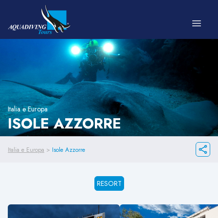
Vai al contenuto
Italia e Europa
ISOLE AZZORRE
Italia e Europa
>
Isole Azzorre
RESORT