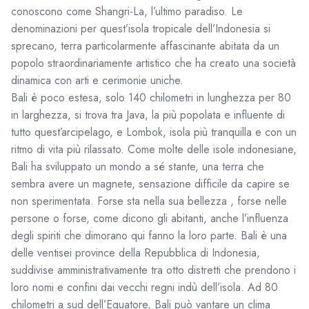
conoscono come Shangri-La, l’ultimo paradiso. Le
denominazioni per quest’isola tropicale dell’Indonesia si
sprecano, terra particolarmente affascinante abitata da un
popolo straordinariamente artistico che ha creato una società
dinamica con arti e cerimonie uniche.
Bali è poco estesa, solo 140 chilometri in lunghezza per 80
in larghezza, si trova tra Java, la più popolata e influente di
tutto quest’arcipelago, e Lombok, isola più tranquilla e con un
ritmo di vita più rilassato. Come molte delle isole indonesiane,
Bali ha sviluppato un mondo a sé stante, una terra che
sembra avere un magnete, sensazione difficile da capire se
non sperimentata. Forse sta nella sua bellezza , forse nelle
persone o forse, come dicono gli abitanti, anche l’influenza
degli spiriti che dimorano qui fanno la loro parte. Bali è una
delle ventisei province della Repubblica di Indonesia,
suddivise amministrativamente tra otto distretti che prendono i
loro nomi e confini dai vecchi regni indù dell’isola. Ad 80
chilometri a sud dell’Equatore, Bali può vantare un clima