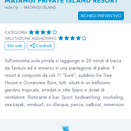
MATANGI PRIVATE ISLAND RESORT
Isole Fiji
-
MATANGI ISLAND
RICHIEDI PREVENTIVO
CATEGORIA
VALUTAZIONE AQUADIVING
Sito web
Condividi
Sull’omonima isola privata si raggiunge in 20 minuti di barca
da Taveuni ed è immerso in una piantagione di palme. Il
resort è composto da soli 11 “burè”, suddivisi fra Tree
House e Oceanview Bure, tutti situati in un bellissimo
giardino tropicale, arredati in stile fijiano e dotati di
ventilatore. Ristorante e bar. Sport: birdwatching, snorkeling,
sea-kayak, windsurf, sci d’acqua, pesca, sailboat, immersioni.