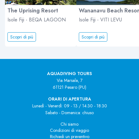
The Uprising Resort
Wananavu Beach Resor
Isole Fiji - BEQA LAGOON
Isole Fiji - VITI LEVU
Scopri di più
Scopri di più
AQUADIVING TOURS
Via Marsala, 7
61121 Pesaro (PU)
ORARI DI APERTURA
Lunedì - Venerdì: 09 - 13 / 14:30 - 18:30
Sabato - Domenica: chiuso
Chi siamo
Condizioni di viaggio
Richiedi un preventivo