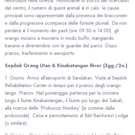
reintrodotti nella foresta. Nonostante lo sforzo dei ricercatori
del centro, il numero di questi animali è in calo: le cause
principali sono rappresentate dalla presenza dei bracconieri
e dalla progressiva scomparsa delle foreste pluviali. Da non
perdere è il momento dei pasti (ore 09.30 e 14.00): gli
orango iniziano a muoversi in modo buffo, mangiando
banane e divertendosi con le guardie del parco. Dopo
pranzo, trasferimento in aeroporto.
Sepilok Orang Utan & Kinabatangan River (3gg./2n.)
1. Giorno: Arrivo all’aeroporto di Sandakan. Visita al Sepilok
Rehabilitation Center in tempo per il pranzo degli orango
tango. Pranzo. Nel pomeriggio partenza per la crociera
lungo il fiume Kinabantangan, il fiume più lungo del Sabah,
alla ricerca delle ‘Proboscis Monkey’ (le scimmie dalla
proboscide). Cena e pernottamento al Bilit Rainforest Lodge
(o similare).