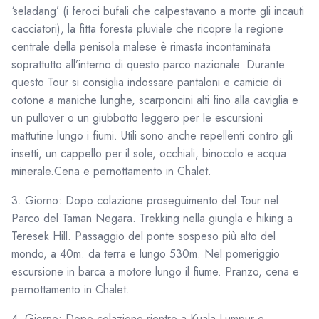
‘seladang’ (i feroci bufali che calpestavano a morte gli incauti
cacciatori), la fitta foresta pluviale che ricopre la regione
centrale della penisola malese è rimasta incontaminata
soprattutto all’interno di questo parco nazionale. Durante
questo Tour si consiglia indossare pantaloni e camicie di
cotone a maniche lunghe, scarponcini alti fino alla caviglia e
un pullover o un giubbotto leggero per le escursioni
mattutine lungo i fiumi. Utili sono anche repellenti contro gli
insetti, un cappello per il sole, occhiali, binocolo e acqua
minerale.Cena e pernottamento in Chalet.
3. Giorno: Dopo colazione proseguimento del Tour nel
Parco del Taman Negara. Trekking nella giungla e hiking a
Teresek Hill. Passaggio del ponte sospeso più alto del
mondo, a 40m. da terra e lungo 530m. Nel pomeriggio
escursione in barca a motore lungo il fiume. Pranzo, cena e
pernottamento in Chalet.
4. Giorno: Dopo colazione rientro a Kuala Lumpur e