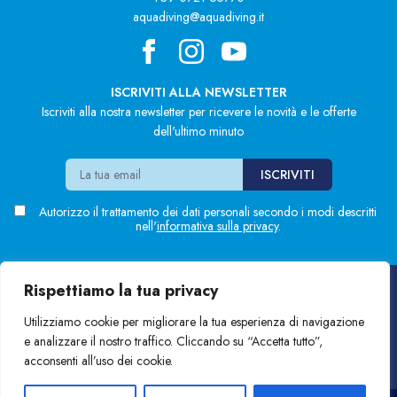
aquadiving@aquadiving.it
ISCRIVITI ALLA NEWSLETTER
Iscriviti alla nostra newsletter per ricevere le novità e le offerte
dell'ultimo minuto
Autorizzo il trattamento dei dati personali secondo i modi descritti
nell'
informativa sulla privacy
.
Rispettiamo la tua privacy
Blue'n Green S.r.l.
Sede: Via Marsala, 7 - Pesaro (PU)
P.Iva
01136550413
Utilizziamo cookie per migliorare la tua esperienza di navigazione
Privacy e Cookies
e analizzare il nostro traffico. Cliccando su “Accetta tutto”,
Development:
KTS Soluzioni
Design:
Studio Pieri
acconsenti all’uso dei cookie.