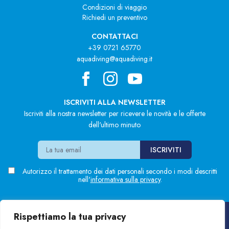
Condizioni di viaggio
Richiedi un preventivo
CONTATTACI
+39 0721 65770
aquadiving@aquadiving.it
ISCRIVITI ALLA NEWSLETTER
Iscriviti alla nostra newsletter per ricevere le novità e le offerte
dell'ultimo minuto
Autorizzo il trattamento dei dati personali secondo i modi descritti
nell'
informativa sulla privacy
.
Rispettiamo la tua privacy
Blue'n Green S.r.l.
Sede: Via Marsala, 7 - Pesaro (PU)
P.Iva
01136550413