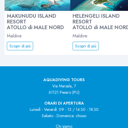
MAKUNUDU ISLAND
HELENGELI ISLAND
RESORT
RESORT
ATOLLO di MALE NORD
ATOLLO di MALE NOR
Maldive
Maldive
Scopri di più
Scopri di più
AQUADIVING TOURS
Via Marsala, 7
61121 Pesaro (PU)
ORARI DI APERTURA
Lunedì - Venerdì: 09 - 13 / 14:30 - 18:30
Sabato - Domenica: chiuso
Chi siamo