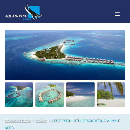
Vai al contenuto
Maldive e Oriente
>
Maldive
>
COCO BODU HITHI RESORTATOLLO di MALE
NORD