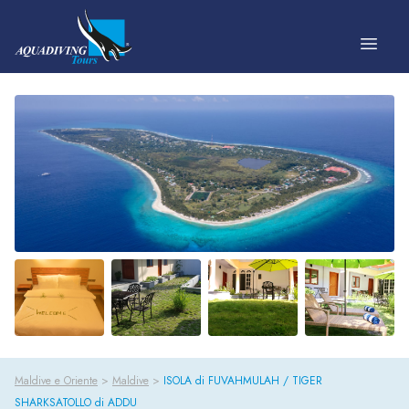
Vai al contenuto
Maldive e Oriente
>
Maldive
>
ISOLA di FUVAHMULAH / TIGER
SHARKSATOLLO di ADDU