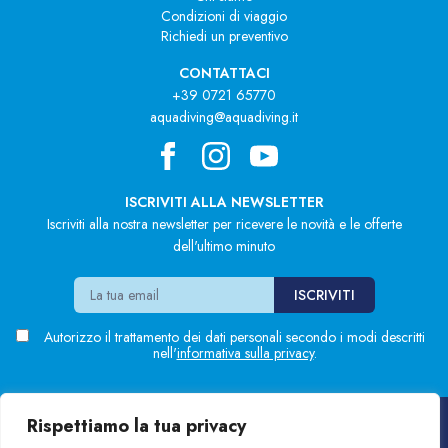
Condizioni di viaggio
Richiedi un preventivo
CONTATTACI
+39 0721 65770
aquadiving@aquadiving.it
ISCRIVITI ALLA NEWSLETTER
Iscriviti alla nostra newsletter per ricevere le novità e le offerte
dell'ultimo minuto
Autorizzo il trattamento dei dati personali secondo i modi descritti
nell'
informativa sulla privacy
.
Rispettiamo la tua privacy
Blue'n Green S.r.l.
Sede: Via Marsala, 7 - Pesaro (PU)
P.Iva