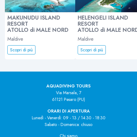
MAKUNUDU ISLAND
HELENGELI ISLAND
RESORT
RESORT
ATOLLO di MALE NORD
ATOLLO di MALE NOR
Maldive
Maldive
Scopri di più
Scopri di più
AQUADIVING TOURS
Via Marsala, 7
61121 Pesaro (PU)
ORARI DI APERTURA
Lunedì - Venerdì: 09 - 13 / 14:30 - 18:30
Sabato - Domenica: chiuso
Chi siamo